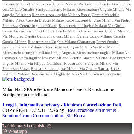
Inguine Milano
Ricostruzione Unghie Milano Via Losanna
Ceretta Braccia low
cost Milano
Smalto Semipermanente Milano
Ricostruzione Unghie Milano Via
Angelo Poliziano
Ricostruzione unghie Milano Prezzi
Ceretta Maschile
Milano
Prezzi Ceretta Braccia Milano
Ricostruzione Unghie Milano Via Pietro
Francesca
Ceretta Inguine Milano
Ricostruzione Unghie Milano Via Giulio
Cesare Procaccini
Prezzi Ceretta Gambe Milano
Ricostruzione Unghie Milano
Via Monviso
Ceretta Gambe low cost Milano
Ceretta Uomo Milano
Ceretta
Gambe Milano
Ricostruzione Unghie Milano Chinatown
Prezzi Smalto
Semipermanente Milano
Ricostruzione Unghie Milano Via Mac Mahon
Ricostruzione unghie Milano Largo Augusto
Ricostruzione unghie Milano Via
Cenisio
Ceretta Inguine low cost Milano
Ceretta Braccia Milano
Ricostruzione
unghie Milano Via Filippo Corridoni
Ricostruzione unghie Milano Via
Francesco Sforza
Ricostruzione unghie Milano Via Cesare Battisti
Prezzi
Pedicure Milano
Ricostruzione Unghie Milano Via Lodovico Castelvetro
Milan Nail SPA ●Pedicure Manicure Ceretta Ricostruzione
Semipermanente Milano
Leggi L'informativa privacy
-
Richiesta Cancellazione Dati
COPYRIGHT © 2011- 2026 by -
Realizzazione siti internet
-
Solution Group Communication
|
Siti Roma
Chiama Via Cenisio 23
Whatsapp