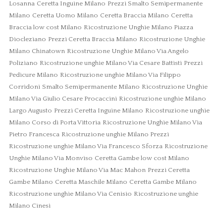
Losanna
Ceretta Inguine Milano
Prezzi Smalto Semipermanente
Milano
Ceretta Uomo Milano
Ceretta Braccia Milano
Ceretta
Braccia low cost Milano
Ricostruzione Unghie Milano Piazza
Diocleziano
Prezzi Ceretta Braccia Milano
Ricostruzione Unghie
Milano Chinatown
Ricostruzione Unghie Milano Via Angelo
Poliziano
Ricostruzione unghie Milano Via Cesare Battisti
Prezzi
Pedicure Milano
Ricostruzione unghie Milano Via Filippo
Corridoni
Smalto Semipermanente Milano
Ricostruzione Unghie
Milano Via Giulio Cesare Procaccini
Ricostruzione unghie Milano
Largo Augusto
Prezzi Ceretta Inguine Milano
Ricostruzione unghie
Milano Corso di Porta Vittoria
Ricostruzione Unghie Milano Via
Pietro Francesca
Ricostruzione unghie Milano Prezzi
Ricostruzione unghie Milano Via Francesco Sforza
Ricostruzione
Unghie Milano Via Monviso
Ceretta Gambe low cost Milano
Ricostruzione Unghie Milano Via Mac Mahon
Prezzi Ceretta
Gambe Milano
Ceretta Maschile Milano
Ceretta Gambe Milano
Ricostruzione unghie Milano Via Cenisio
Ricostruzione unghie
Milano Cinesi