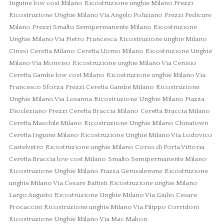
Inguine low cost Milano
Ricostruzione unghie Milano Prezzi
Ricostruzione Unghie Milano Via Angelo Poliziano
Prezzi Pedicure
Milano
Prezzi Smalto Semipermanente Milano
Ricostruzione
Unghie Milano Via Pietro Francesca
Ricostruzione unghie Milano
Cinesi
Ceretta Milano
Ceretta Uomo Milano
Ricostruzione Unghie
Milano Via Monviso
Ricostruzione unghie Milano Via Cenisio
Ceretta Gambe low cost Milano
Ricostruzione unghie Milano Via
Francesco Sforza
Prezzi Ceretta Gambe Milano
Ricostruzione
Unghie Milano Via Losanna
Ricostruzione Unghie Milano Piazza
Diocleziano
Prezzi Ceretta Braccia Milano
Ceretta Braccia Milano
Ceretta Maschile Milano
Ricostruzione Unghie Milano Chinatown
Ceretta Inguine Milano
Ricostruzione Unghie Milano Via Lodovico
Castelvetro
Ricostruzione unghie Milano Corso di Porta Vittoria
Ceretta Braccia low cost Milano
Smalto Semipermanente Milano
Ricostruzione Unghie Milano Piazza Gerusalemme
Ricostruzione
unghie Milano Via Cesare Battisti
Ricostruzione unghie Milano
Largo Augusto
Ricostruzione Unghie Milano Via Giulio Cesare
Procaccini
Ricostruzione unghie Milano Via Filippo Corridoni
Ricostruzione Unghie Milano Via Mac Mahon