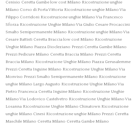
Cenisio
Ceretta Gambe low cost Milano
Ricostruzione unghie
Milano Corso di Porta Vittoria
Ricostruzione unghie Milano Via
Filippo Corridoni
Ricostruzione unghie Milano Via Francesco
Sforza
Ricostruzione Unghie Milano Via Giulio Cesare Procaccini
Smalto Semipermanente Milano
Ricostruzione unghie Milano Via
Cesare Battisti
Ceretta Braccia low cost Milano
Ricostruzione
Unghie Milano Piazza Diocleziano
Prezzi Ceretta Gambe Milano
Prezzi Pedicure Milano
Ceretta Braccia Milano
Prezzi Ceretta
Braccia Milano
Ricostruzione Unghie Milano Piazza Gerusalemme
Prezzi Ceretta Inguine Milano
Ricostruzione Unghie Milano Via
Monviso
Prezzi Smalto Semipermanente Milano
Ricostruzione
unghie Milano Largo Augusto
Ricostruzione Unghie Milano Via
Pietro Francesca
Ceretta Inguine Milano
Ricostruzione Unghie
Milano Via Lodovico Castelvetro
Ricostruzione Unghie Milano Via
Losanna
Ricostruzione Unghie Milano Chinatown
Ricostruzione
unghie Milano Cinesi
Ricostruzione unghie Milano Prezzi
Ceretta
Maschile Milano
Ceretta Milano
Ceretta Gambe Milano